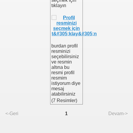
seçmek için
tıklayın
burdan profil
resminizi
seçebilirsiniz
ve resmin
altına bu
resmi profil
resmim
istiyorum diye
mesaj
atabilirsiniz
(7 Resimler)
<-Geri
1
Devam->